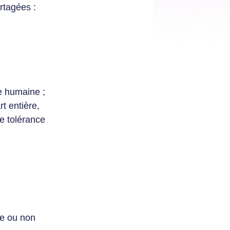
rtagées :
e humaine ;
t entière,
de tolérance
ée ou non