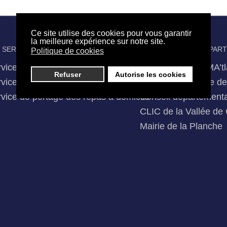
Ce site utilise des cookies pour vous garantir
la meilleure expérience sur notre site.
 SERVICES D'AIDE
NOTRE RÉSEAU DE PAR
Politique de cookies
vices de soins infirmiers à domicile
Groupement GAMA’tl
Refuser
Autorise les cookies
vices d'aide et d'accompagnement à domicile
Agence Régionale de 
vice de portage des repas à domicile
Conseil départementa
CLIC de la Vallée de 
Mairie de la Planche